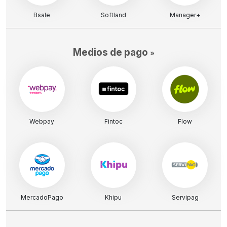
Bsale
Softland
Manager+
Medios de pago
»
Webpay
Fintoc
Flow
MercadoPago
Khipu
Servipag