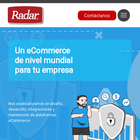
Contáctanos
Un eCommerce
de nivel mundial
para tu empresa
Nos especializamos en diseño,
desarrollo, integraciones y
mantención de plataformas
eCommerce.